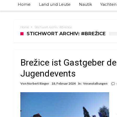
Home
Land und Leute
Nautik
Yachten
Home
Stichwort Archiv: #Brežice
STICHWORT ARCHIV: #BREŽICE
Brežice ist Gastgeber d
Jugendevents
Von
Norbert Rieger
18. Februar 2024
in :
Veranstaltungen