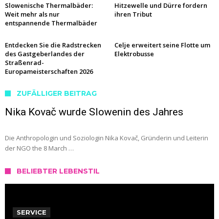
Slowenische Thermalbäder:
Hitzewelle und Dürre fordern
Weit mehr als nur
ihren Tribut
entspannende Thermalbäder
Entdecken Sie die Radstrecken
Celje erweitert seine Flotte um
des Gastgeberlandes der
Elektrobusse
Straßenrad-
Europameisterschaften 2026
ZUFÄLLIGER BEITRAG
Nika Kovač wurde Slowenin des Jahres
Die Anthropologin und Soziologin Nika Kovač, Gründerin und Leiterin
der NGO the 8 March …
BELIEBTER LEBENSTIL
SERVICE