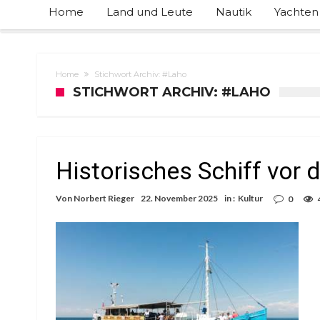
Home
Land und Leute
Nautik
Yachten
Home
Stichwort Archiv: #Laho
STICHWORT ARCHIV: #LAHO
Historisches Schiff vor 
Von
Norbert Rieger
22. November 2025
in :
Kultur
0