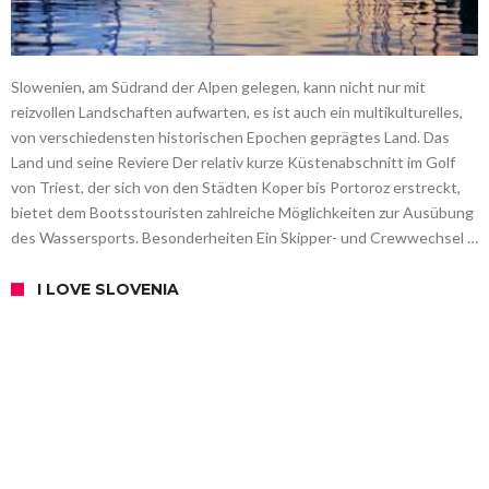
Slowenien, am Südrand der Alpen gelegen, kann nicht nur mit
reizvollen Landschaften aufwarten, es ist auch ein multikulturelles,
von verschiedensten historischen Epochen geprägtes Land. Das
Land und seine Reviere Der relativ kurze Küstenabschnitt im Golf
von Triest, der sich von den Städten Koper bis Portoroz erstreckt,
bietet dem Bootsstouristen zahlreiche Möglichkeiten zur Ausübung
des Wassersports. Besonderheiten Ein Skipper- und Crewwechsel …
I LOVE SLOVENIA