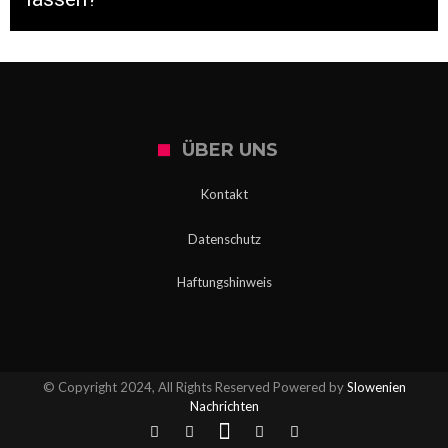
ÜBER UNS
Kontakt
Datenschutz
Haftungshinweis
© Copyright 2024, All Rights Reserved Powered by
Slowenien
Nachrichten