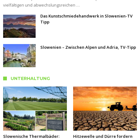
vielfältigen und abwechslungsreichen …
Das Kunstschmiedehandwerk in Slowenien-TV
Tipp
Slowenien – Zwischen Alpen und Adria, TV-Tipp
UNTERHALTUNG
Slowenische Thermalbäder:
Hitzewelle und Dürre fordern