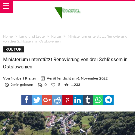
Home
Land und Leute
Kultur
Ministerium unterstützt Renovierung
von drei Schlössern in Ostslowenien
KULTUR
Ministerium unterstützt Renovierung von drei Schlössern in
Ostslowenien
Von
Norbert Rieger
Veröffentlicht am
6. November 2022
2 min gelesen
0
0
1,233