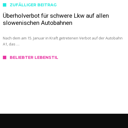
ZUFÄLLIGER BEITRAG
Überholverbot für schwere Lkw auf allen
slowenischen Autobahnen
Nach dem am 15. Januar in Kraft getretenen Verbot auf der Autobahn
A1, das …
BELIEBTER LEBENSTIL
SERVICE
Wo kann ich mich in Slowenien testen
lassen?