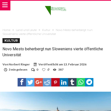
Home
Land und Leute
Kultur
Novo Mesto beherbergt nun
Sloweniens vierte öffentliche Universität
KULTUR
Novo Mesto beherbergt nun Sloweniens vierte öffentliche
Universität
Von
Norbert Rieger
Veröffentlicht am
13. Februar 2026
3 min gelesen
0
0
387