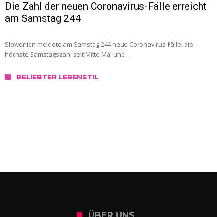
Die Zahl der neuen Coronavirus-Fälle erreicht
am Samstag 244
Slowenien meldete am Samstag 244 neue Coronavirus-Fälle, die
höchste Samstagszahl seit Mitte Mai und …
BELIEBTER LEBENSTIL
SERVICE
Wo kann ich mich in Slowenien testen
lassen?
ÜBER UNS