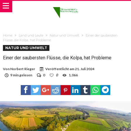
Home
Land und Leute
Natur und Umwelt
Einer der saubersten
Flüsse, die Kolpa, hat Probleme
NATUR UND UMWELT
Einer der saubersten Flüsse, die Kolpa, hat Probleme
Von
Norbert Rieger
Veröffentlicht am
21. Juli 2024
9 min gelesen
0
0
1,066