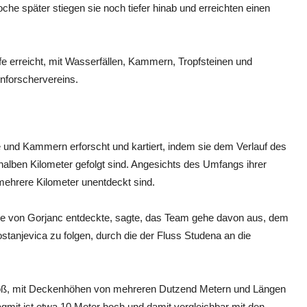
e später stiegen sie noch tiefer hinab und erreichten einen
fe erreicht, mit Wasserfällen, Kammern, Tropfsteinen und
nforschervereins.
 und Kammern erforscht und kartiert, indem sie dem Verlauf des
halben Kilometer gefolgt sind. Angesichts des Umfangs ihrer
mehrere Kilometer unentdeckt sind.
ube von Gorjanc entdeckte, sagte, das Team gehe davon aus, dem
stanjevica zu folgen, durch die der Fluss Studena an die
roß, mit Deckenhöhen von mehreren Dutzend Metern und Längen
agmit ist etwa 10 Meter hoch und damit vergleichbar mit den