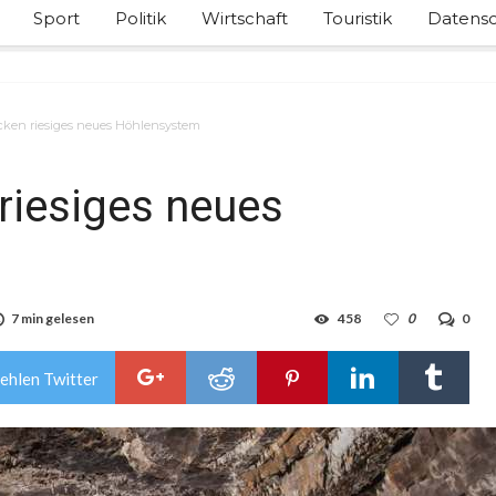
Sport
Politik
Wirtschaft
Touristik
Datensc
cken riesiges neues Höhlensystem
riesiges neues
7 min gelesen
458
0
0
ehlen Twitter