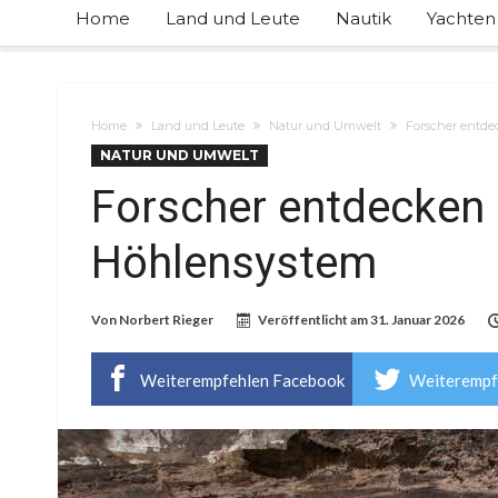
Home
Land und Leute
Nautik
Yachten
Home
Land und Leute
Natur und Umwelt
Forscher entde
NATUR UND UMWELT
Forscher entdecken 
Höhlensystem
Von
Norbert Rieger
Veröffentlicht am
31. Januar 2026
Weiterempfehlen Facebook
Weiterempf