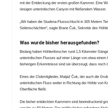
mit der Entdeckung der ersten großen Kammer. Eine Woch
riesigen unterirdischen Canyon mit fließendem Wasser.
„Wir haben die Studena-Flussschlucht in 305 Metern Tie
Seitenschächten“, sagte Brane Čuk, Sekretär des Höhle
Was wurde bisher herausgefunden?
Bislang haben Höhlenforscher rund 1,5 Kilometer Gänge
unterirdischen Flusses auf einer Länge von etwa einem 
bisherigen Erkenntnisse sind sie überzeugt, dass noch 
Eines der Clubmitglieder, Matjaž Čuk, der auch die Gr
unterirdischen Fluss weiter in Richtung der Höhle von Ko
Oberfläche fließt.
Die bisher entdeckten Kammern sind beeindruckend g
von bis zu 50 Metern. Der größte bisher gefundene Stal