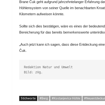
Brane Čuk geht aufgrund jahrzehntelanger Erfahrung d
Höhlensystem von seiner Quelle im benachbarten Kroati
Kilometern aufweisen könnte.
Sollte sich dies bestätigen, wäre es eines der bedeute
Bereicherung für das bereits bemerkenswerte unterirdi
„Auch jetzt kann ich sagen, dass diese Entdeckung einen
Čuk.
Redaktion Natur und Umwelt

Bild: zVg.
Stichworte
#Berg
#Kostanjevica-Höhle
#Neuentdecku