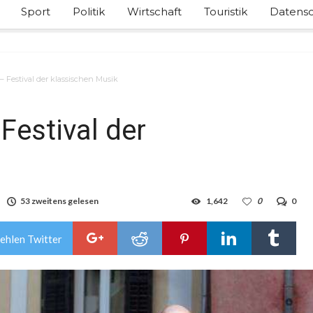
Sport
Politik
Wirtschaft
Touristik
Datensc
l – Festival der klassischen Musik
 Festival der
53 zweitens gelesen
1,642
0
0
ehlen Twitter