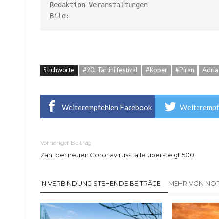
Redaktion Veranstaltungen

Bild:
Stichworte
#20. Tartini festival
#Koper
#Piran
Adria
Weiterempfehlen Facebook
Weiterempf
Vorheriger Beitrag
Zahl der neuen Coronavirus-Fälle übersteigt 500
IN VERBINDUNG STEHENDE BEITRÄGE
MEHR VON NOR