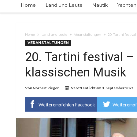
Home
Land und Leute
Nautik
Yachten
Home
Land und Leute
Veranstaltungen
20. Tartini festiva
VERANSTALTUNGEN
20. Tartini festival –
klassischen Musik
Von
Norbert Rieger
Veröffentlicht am
3. September 2021
Weiterempfehlen Facebook
Weiterempf