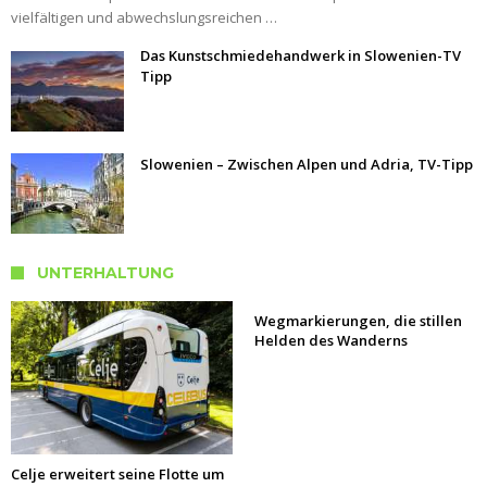
vielfältigen und abwechslungsreichen …
Das Kunstschmiedehandwerk in Slowenien-TV
Tipp
Slowenien – Zwischen Alpen und Adria, TV-Tipp
UNTERHALTUNG
Wegmarkierungen, die stillen
Helden des Wanderns
Celje erweitert seine Flotte um