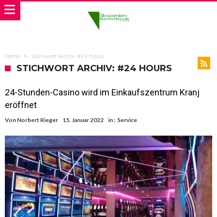
Home
Stichwort Archiv: #24 hours
STICHWORT ARCHIV: #24 HOURS
24-Stunden-Casino wird im Einkaufszentrum Kranj
eröffnet
Von
Norbert Rieger
15. Januar 2022
in :
Service