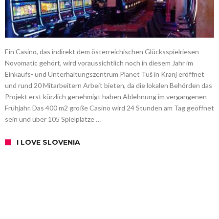
Ein Casino, das indirekt dem österreichischen Glücksspielriesen
Novomatic gehört, wird voraussichtlich noch in diesem Jahr im
Einkaufs- und Unterhaltungszentrum Planet Tuš in Kranj eröffnet
und rund 20 Mitarbeitern Arbeit bieten, da die lokalen Behörden das
Projekt erst kürzlich genehmigt haben Ablehnung im vergangenen
Frühjahr. Das 400 m2 große Casino wird 24 Stunden am Tag geöffnet
sein und über 105 Spielplätze …
I LOVE SLOVENIA