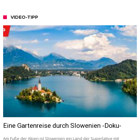
VIDEO-TIPP
Eine Gartenreise durch Slowenien -Doku-
Am Fuße der Alpen ist Slowenien ein Land der Superlative mit