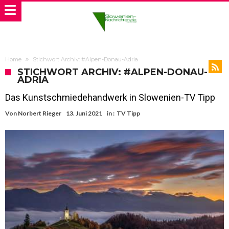
Home
Stichwort Archiv: #Alpen-Donau-Adria
STICHWORT ARCHIV: #ALPEN-DONAU-
ADRIA
Das Kunstschmiedehandwerk in Slowenien-TV Tipp
Von
Norbert Rieger
13. Juni 2021
in :
TV Tipp