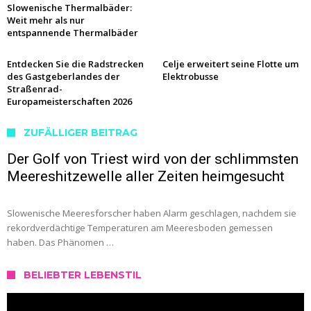
Slowenische Thermalbäder:
Weit mehr als nur
entspannende Thermalbäder
Entdecken Sie die Radstrecken
Celje erweitert seine Flotte um
des Gastgeberlandes der
Elektrobusse
Straßenrad-
Europameisterschaften 2026
ZUFÄLLIGER BEITRAG
Der Golf von Triest wird von der schlimmsten
Meereshitzewelle aller Zeiten heimgesucht
Slowenische Meeresforscher haben Alarm geschlagen, nachdem sie
rekordverdächtige Temperaturen am Meeresboden gemessen
haben. Das Phänomen …
BELIEBTER LEBENSTIL