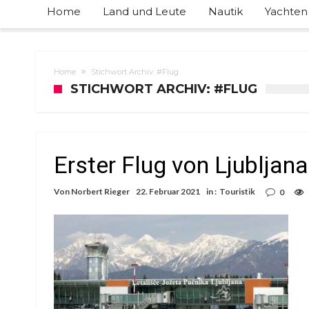
Home
Land und Leute
Nautik
Yachten
Home
Stichwort Archiv: #Flug
STICHWORT ARCHIV: #FLUG
Erster Flug von Ljubljana
Von
Norbert Rieger
22. Februar 2021
in :
Touristik
0