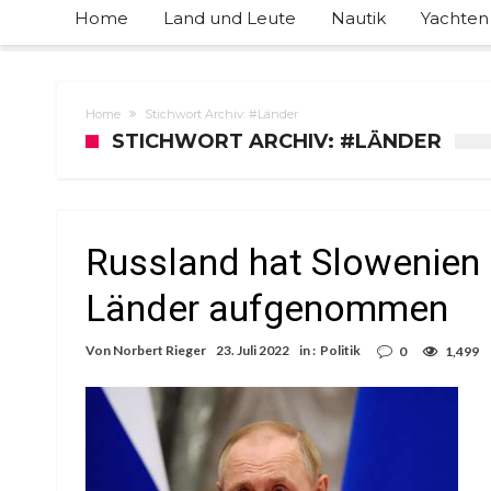
Home
Land und Leute
Nautik
Yachten
Home
Stichwort Archiv: #Länder
STICHWORT ARCHIV: #LÄNDER
Russland hat Slowenien i
Länder aufgenommen
Von
Norbert Rieger
23. Juli 2022
in :
Politik
0
1,499