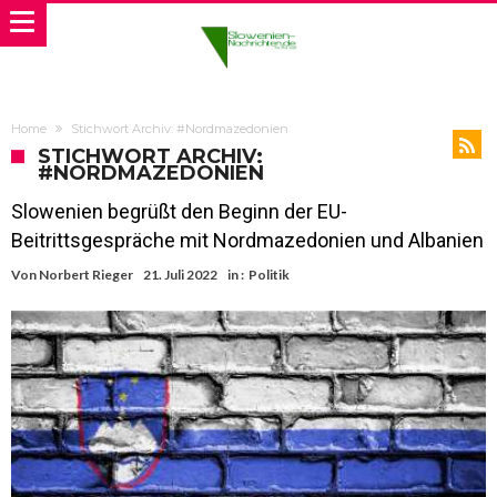
Home
Stichwort Archiv: #Nordmazedonien
STICHWORT ARCHIV:
#NORDMAZEDONIEN
Slowenien begrüßt den Beginn der EU-
Beitrittsgespräche mit Nordmazedonien und Albanien
Von
Norbert Rieger
21. Juli 2022
in :
Politik