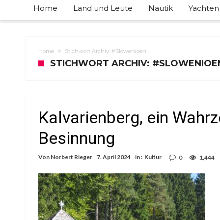
Home
Land und Leute
Nautik
Yachten
Home
Stichwort Archiv: #Slowenioen
STICHWORT ARCHIV: #SLOWENIOE
Kalvarienberg, ein Wahrz
Besinnung
Von
Norbert Rieger
7. April 2024
in :
Kultur
0
1,444