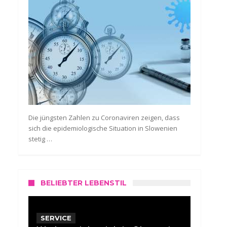
Die jüngsten Zahlen zu Coronaviren zeigen, dass
sich die epidemiologische Situation in Slowenien
stetig …
BELIEBTER LEBENSTIL
SERVICE