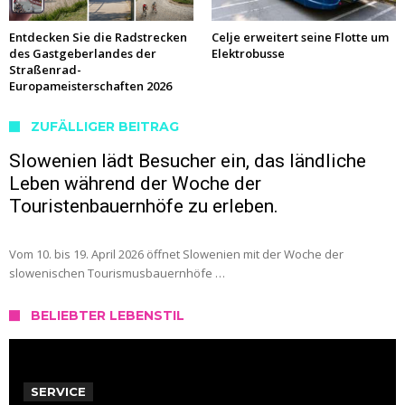
Entdecken Sie die Radstrecken
Celje erweitert seine Flotte um
des Gastgeberlandes der
Elektrobusse
Straßenrad-
Europameisterschaften 2026
ZUFÄLLIGER BEITRAG
Slowenien lädt Besucher ein, das ländliche
Leben während der Woche der
Touristenbauernhöfe zu erleben.
Vom 10. bis 19. April 2026 öffnet Slowenien mit der Woche der
slowenischen Tourismusbauernhöfe …
BELIEBTER LEBENSTIL
SERVICE