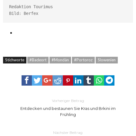
Redaktion Tourimus

Bild: Berfex
Stichworte
#Badeort
#Mondän
#Portoroz
Slowenien
Vorheriger Beitrag
Entdecken und bestaunen Sie Kras und Brkini im
Frühling
Nächster Beitrag