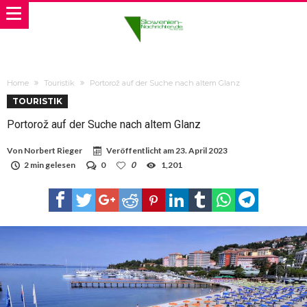
Home
Touristik
Portorož auf der Suche nach altem Glanz
TOURISTIK
Portorož auf der Suche nach altem Glanz
Von
Norbert Rieger
Veröffentlicht am
23. April 2023
2 min gelesen
0
0
1,201