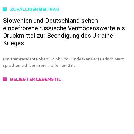
ZUFÄLLIGER BEITRAG
Slowenien und Deutschland sehen
eingefrorene russische Vermögenswerte als
Druckmittel zur Beendigung des Ukraine-
Krieges
Ministerpräsident Robert Golob und Bundeskanzler Friedrich Merz
sprachen sich bei ihrem Treffen am 28. …
BELIEBTER LEBENSTIL
SERVICE
Wo kann ich mich in Slowenien testen
lassen?