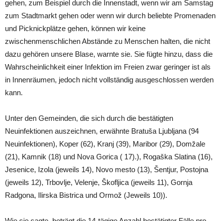
gehen, zum Beispiel durch die Innenstadt, wenn wir am Samstag
zum Stadtmarkt gehen oder wenn wir durch beliebte Promenaden
und Picknickplätze gehen, können wir keine
zwischenmenschlichen Abstände zu Menschen halten, die nicht
dazu gehören unsere Blase, warnte sie. Sie fügte hinzu, dass die
Wahrscheinlichkeit einer Infektion im Freien zwar geringer ist als
in Innenräumen, jedoch nicht vollständig ausgeschlossen werden
kann.
Unter den Gemeinden, die sich durch die bestätigten
Neuinfektionen auszeichnen, erwähnte Bratuša Ljubljana (94
Neuinfektionen), Koper (62), Kranj (39), Maribor (29), Domžale
(21), Kamnik (18) und Nova Gorica ( 17).), Rogaška Slatina (16),
Jesenice, Izola (jeweils 14), Novo mesto (13), Šentjur, Postojna
(jeweils 12), Trbovlje, Velenje, Škofljica (jeweils 11), Gornja
Radgona, Ilirska Bistrica und Ormož (Jeweils 10)).
Wie sie sagte, beträgt die 14-tägige Anzahl bestätigter Fälle pro