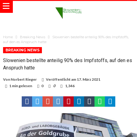
Home
Breaking News
Slowenien bestellte anteilig 90% des Impfstoffs,
auf den es Anspruch hatte
BREAKING NEWS
Slowenien bestellte anteilig 90% des Impfstoffs, auf den es
Anspruch hatte
Von
Norbert Rieger
Veröffentlicht am
17. März 2021
1 min gelesen
0
0
1,346