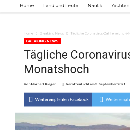
Home
Land und Leute
Nautik
Yachten
Home
Breaking News
Tägliche Coronavirus-Zahl erreicht 4
BREAKING NEWS
Tägliche Coronavirus
Monatshoch
Von
Norbert Rieger
Veröffentlicht am
3. September 2021
Weiterempfehlen Facebook
Weiterempfe