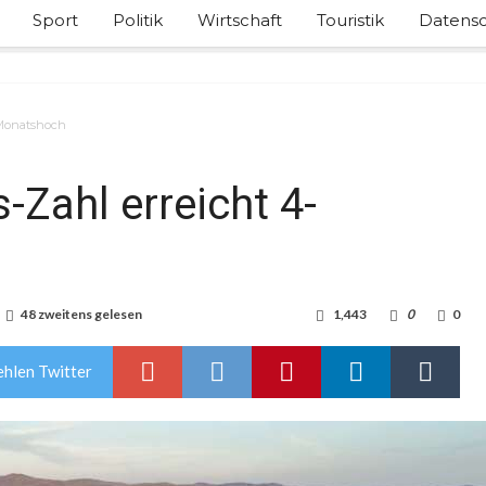
Sport
Politik
Wirtschaft
Touristik
Datensc
-Monatshoch
-Zahl erreicht 4-
48 zweitens gelesen
1,443
0
0
hlen Twitter