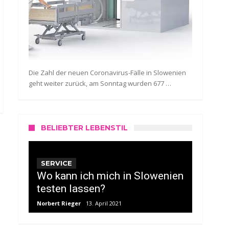
Die Zahl der neuen Coronavirus-Fälle in Slowenien
geht weiter zurück, am Sonntag wurden 677 …
BELIEBTER LEBENSTIL
SERVICE
Wo kann ich mich in Slowenien
testen lassen?
Norbert Rieger
13. April 2021