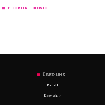
BELIEBTER LEBENSTIL
SERVICE
Wo kann ich mich in Slowenien testen
lassen?
ÜBER UNS
Kontakt
Datenschutz