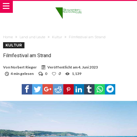
Home
Land und Leute
Kultur
Filmfestival am Strand
KULTUR
Filmfestival am Strand
Von
Norbert Rieger
Veröffentlicht am
4. Juni 2023
4 min gelesen
0
0
1,139