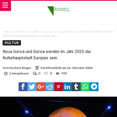
Home
Land und Leute
Kultur
Nova Gorica und Gorica werden im Jahr
2025 die Kulturhauptstadt Europas sein
KULTUR
Nova Gorica und Gorica werden im Jahr 2025 die
Kulturhauptstadt Europas sein
Von
Norbert Rieger
Veröffentlicht am
26. Oktober 2024
2 min gelesen
0
0
939