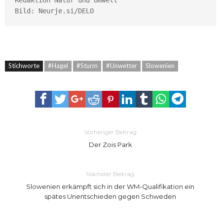
Redaktion Natur und Umwelt

Bild: Neurje.si/DELO
Stichworte
#Hagel
#Sturm
#Unwetter
Slowenien
Vorheriger Beitrag
Der Zois Park
Nächster Beitrag
Slowenien erkämpft sich in der WM-Qualifikation ein
spätes Unentschieden gegen Schweden