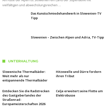
Am Fuße der Alpen ist Slowenien ein Land der Superlative mit
vielfältigen und abwechslungsreichen …
Das Kunstschmiedehandwerk in Slowenien-TV
Tipp
Slowenien – Zwischen Alpen und Adria, TV-Tipp
UNTERHALTUNG
Slowenische Thermalbäder:
Hitzewelle und Dürre fordern
Weit mehr als nur
ihren Tribut
entspannende Thermalbäder
Entdecken Sie die Radstrecken
Celje erweitert seine Flotte um
des Gastgeberlandes der
Elektrobusse
Straßenrad-
Europameisterschaften 2026