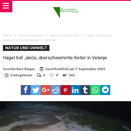
Home
Land und Leute
Natur und Umwelt
Hagel traf Janče,
überschwemmte Keller in Velenje
NATUR UND UMWELT
Hagel traf Janče, überschwemmte Keller in Velenje
Von
Norbert Rieger
Veröffentlicht am
7. September 2025
3 min gelesen
0
0
542