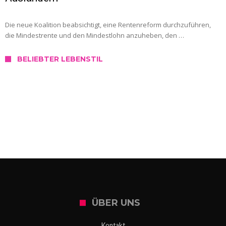
Die neue Koalition beabsichtigt, eine Rentenreform durchzuführen,
die Mindestrente und den Mindestlohn anzuheben, den …
BELIEBTER LEBENSTIL
SERVICE
Wo kann ich mich in Slowenien testen
lassen?
ÜBER UNS
Kontakt