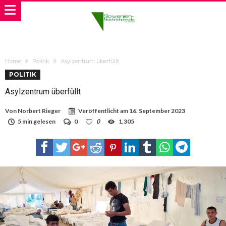
Home
Politik
Asylzentrum überfüllt
POLITIK
Asylzentrum überfüllt
Von
Norbert Rieger
Veröffentlicht am
16. September 2023
5 min gelesen
0
0
1,305