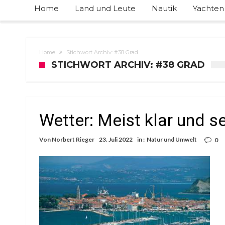
Home
Land und Leute
Nautik
Yachten
Home
Stichwort Archiv: #38 Grad
STICHWORT ARCHIV: #38 GRAD
Wetter: Meist klar und s
Von
Norbert Rieger
23. Juli 2022
in :
Natur und Umwelt
0