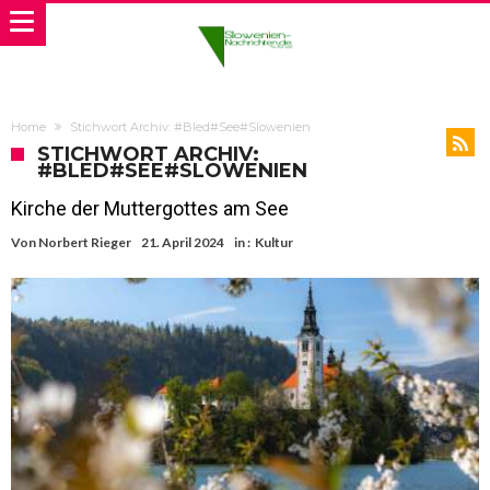
Home
Stichwort Archiv: #Bled#See#Slowenien
STICHWORT ARCHIV:
#BLED#SEE#SLOWENIEN
Kirche der Muttergottes am See
Von
Norbert Rieger
21. April 2024
in :
Kultur