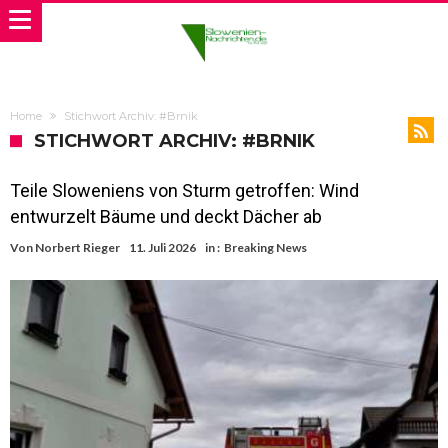
Home
Stichwort Archiv: #Brnik
STICHWORT ARCHIV: #BRNIK
Teile Sloweniens von Sturm getroffen: Wind
entwurzelt Bäume und deckt Dächer ab
Von
Norbert Rieger
11. Juli 2026
in :
Breaking News