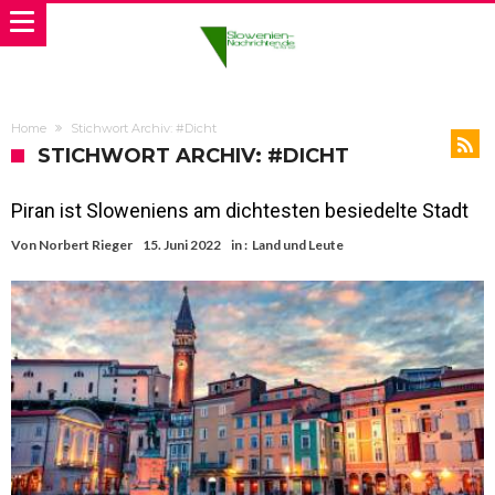
Home
Stichwort Archiv: #Dicht
STICHWORT ARCHIV: #DICHT
Piran ist Sloweniens am dichtesten besiedelte Stadt
Von
Norbert Rieger
15. Juni 2022
in :
Land und Leute