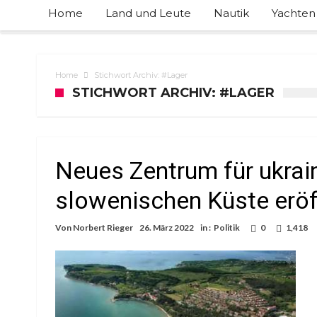
Home
Land und Leute
Nautik
Yachten
Home
Stichwort Archiv: #Lager
STICHWORT ARCHIV: #LAGER
Neues Zentrum für ukrain
slowenischen Küste eröf
Von
Norbert Rieger
26. März 2022
in :
Politik
0
1,418