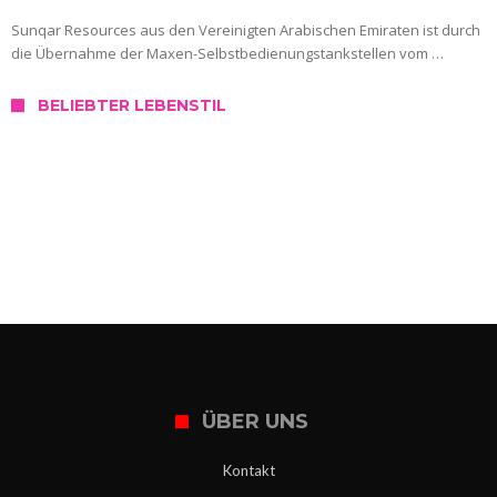
Sunqar Resources aus den Vereinigten Arabischen Emiraten ist durch
die Übernahme der Maxen-Selbstbedienungstankstellen vom …
BELIEBTER LEBENSTIL
SERVICE
Wo kann ich mich in Slowenien testen
lassen?
ÜBER UNS
Kontakt