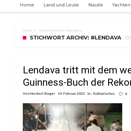
Home
Land und Leute
Nautik
Yachten
Home
Stichwort Archiv: #Lendava
STICHWORT ARCHIV: #LENDAVA
Lendava tritt mit dem w
Guinness-Buch der Rekor
Von
Norbert Rieger
19. Februar 2022
in :
Kulinarisches
0