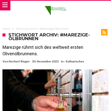
Home
Stichwort Archiv: #Marezige-Ölbrunnen
STICHWORT ARCHIV: #MAREZIGE-
ÖLBRUNNEN
Marezige rühmt sich des weltweit ersten
Olivenölbrunnens.
Von
Norbert Rieger
30. November 2025
in :
Kulinarisches