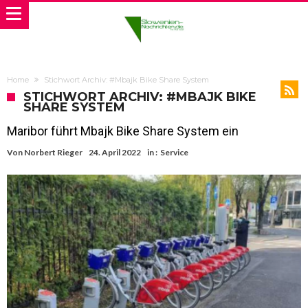
Home
Stichwort Archiv: #Mbajk Bike Share System
STICHWORT ARCHIV: #MBAJK BIKE
SHARE SYSTEM
Maribor führt Mbajk Bike Share System ein
Von
Norbert Rieger
24. April 2022
in :
Service