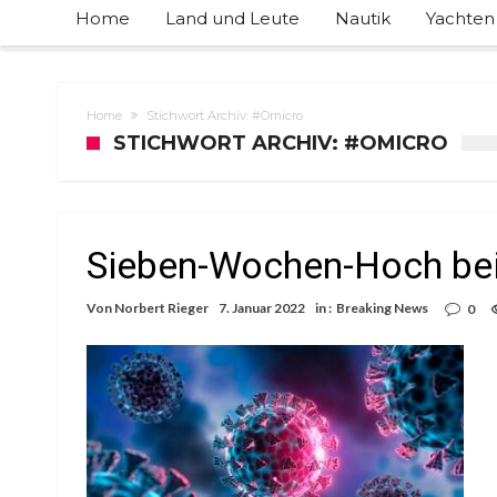
Home
Land und Leute
Nautik
Yachten
Home
Stichwort Archiv: #Omicro
STICHWORT ARCHIV: #OMICRO
Sieben-Wochen-Hoch bei
Von
Norbert Rieger
7. Januar 2022
in :
Breaking News
0