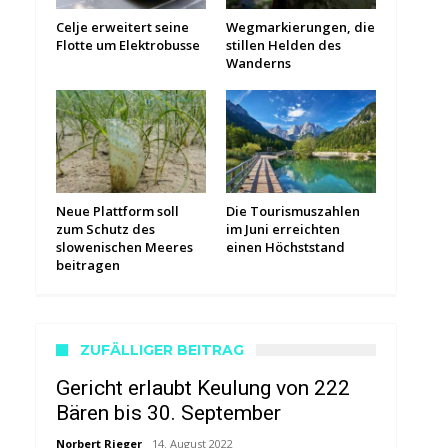
Celje erweitert seine
Wegmarkierungen, die
Flotte um Elektrobusse
stillen Helden des
Wanderns
Neue Plattform soll
Die Tourismuszahlen
zum Schutz des
im Juni erreichten
slowenischen Meeres
einen Höchststand
beitragen
ZUFÄLLIGER BEITRAG
Gericht erlaubt Keulung von 222
Bären bis 30. September
Norbert Rieger
14. August 2022