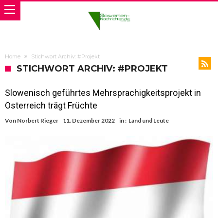
Home
Stichwort Archiv: #Projekt
STICHWORT ARCHIV: #PROJEKT
Slowenisch geführtes Mehrsprachigkeitsprojekt in
Österreich trägt Früchte
Von
Norbert Rieger
11. Dezember 2022
in :
Land und Leute