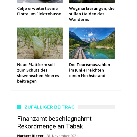
Celje erweitert seine
Wegmarkierungen, die
Flotte um Elektrobusse
stillen Helden des
Wanderns
Neue Plattform soll
Die Tourismuszahlen
zum Schutz des
im Juni erreichten
slowenischen Meeres
einen Höchststand
beitragen
ZUFÄLLIGER BEITRAG
Finanzamt beschlagnahmt
Rekordmenge an Tabak
Norbert Rieger
28. November 2021