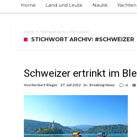
Home
Land und Leute
Nautik
Yachten
Home
Stichwort Archiv: #Schweizer
STICHWORT ARCHIV: #SCHWEIZER
Schweizer ertrinkt im Bl
Von
Norbert Rieger
27. Juli 2022
in :
Breaking News
0