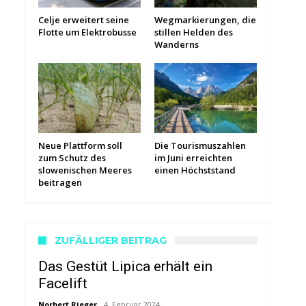
Celje erweitert seine
Wegmarkierungen, die
Flotte um Elektrobusse
stillen Helden des
Wanderns
Neue Plattform soll
Die Tourismuszahlen
zum Schutz des
im Juni erreichten
slowenischen Meeres
einen Höchststand
beitragen
ZUFÄLLIGER BEITRAG
Das Gestüt Lipica erhält ein
Facelift
Norbert Rieger
4. Februar 2024