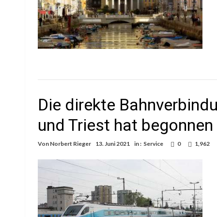
Die direkte Bahnverbind
und Triest hat begonnen
Von
Norbert Rieger
13. Juni 2021
in :
Service
0
1,962