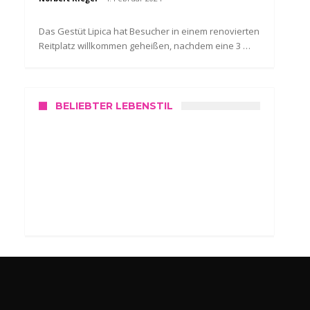
Das Gestüt Lipica hat Besucher in einem renovierten
Reitplatz willkommen geheißen, nachdem eine 3 …
BELIEBTER LEBENSTIL
SERVICE
Wo kann ich mich in Slowenien
testen lassen?
Norbert Rieger
13. April 2021