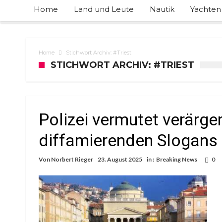
Home
Land und Leute
Nautik
Yachten
Home
Stichwort Archiv: #Triest
STICHWORT ARCHIV: #TRIEST
Polizei vermutet verärge
diffamierenden Slogans 
Von
Norbert Rieger
23. August 2025
in :
Breaking News
0