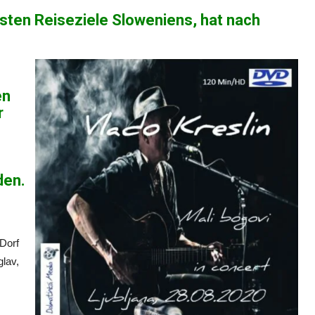
esten Reiseziele Sloweniens, hat nach
en
r
den.
Dorf
lav,