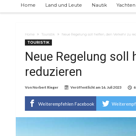
Home
Land und Leute
Nautik
Yachten
Home
Touristik
Neue Regelung soll helfen, den Verkehr zu re
TOURISTIK
Neue Regelung soll h
reduzieren
Von
Norbert Rieger
Veröffentlicht am
16. Juli 2023
6
Weiterempfehlen Facebook
Weiterempf