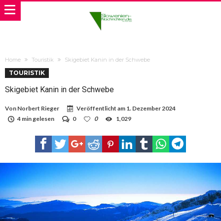
Home
Touristik
Skigebiet Kanin in der Schwebe
TOURISTIK
Skigebiet Kanin in der Schwebe
Von
Norbert Rieger
Veröffentlicht am
1. Dezember 2024
4 min gelesen
0
0
1,029