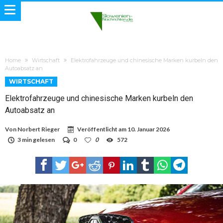
Home
Wirtschaft
Elektrofahrzeuge und chinesische Marken kurbeln den
Autoabsatz an
WIRTSCHAFT
Elektrofahrzeuge und chinesische Marken kurbeln den
Autoabsatz an
Von
Norbert Rieger
Veröffentlicht am
10. Januar 2026
3 min gelesen
0
0
572