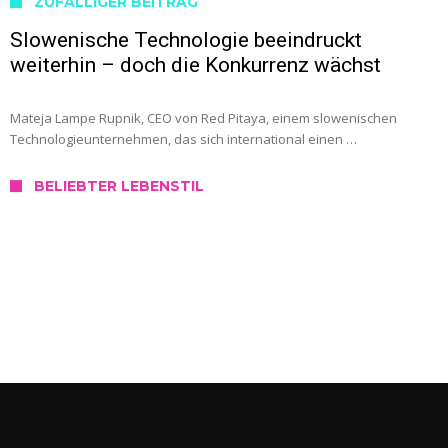
ZUFÄLLIGER BEITRAG
Slowenische Technologie beeindruckt
weiterhin – doch die Konkurrenz wächst
Mateja Lampe Rupnik, CEO von Red Pitaya, einem slowenischen
Technologieunternehmen, das sich international einen …
BELIEBTER LEBENSTIL
SERVICE
Wo kann ich mich in Slowenien testen
lassen?