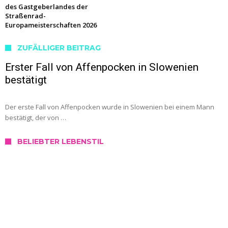
des Gastgeberlandes der
Straßenrad-
Europameisterschaften 2026
ZUFÄLLIGER BEITRAG
Erster Fall von Affenpocken in Slowenien
bestätigt
Der erste Fall von Affenpocken wurde in Slowenien bei einem Mann
bestätigt, der von …
BELIEBTER LEBENSTIL
SERVICE
Wo kann ich mich in Slowenien testen
lassen?