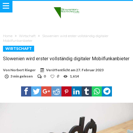
Home
Wirtschaft
Slowenien wird erster vollständig digitaler
Mobilfunkanbieter
WIRTSCHAFT
Slowenien wird erster vollständig digitaler Mobilfunkanbieter
Von
Norbert Rieger
Veröffentlicht am
27. Februar 2023
3 min gelesen
0
0
1,614