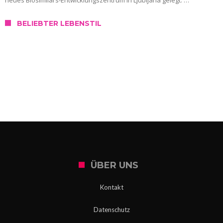
BELIEBTER LEBENSTIL
SERVICE
Wo kann ich mich in Slowenien testen
lassen?
ÜBER UNS
Kontakt
Datenschutz