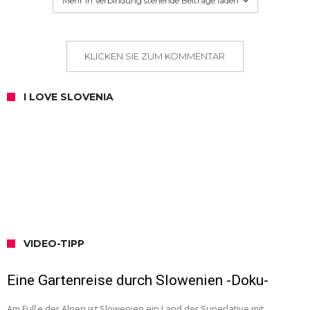
Mehr in Verbindung stehende Beiträge laden
KLICKEN SIE ZUM KOMMENTAR
I LOVE SLOVENIA
VIDEO-TIPP
Eine Gartenreise durch Slowenien -Doku-
Am Fuße der Alpen ist Slowenien ein Land der Superlative mit