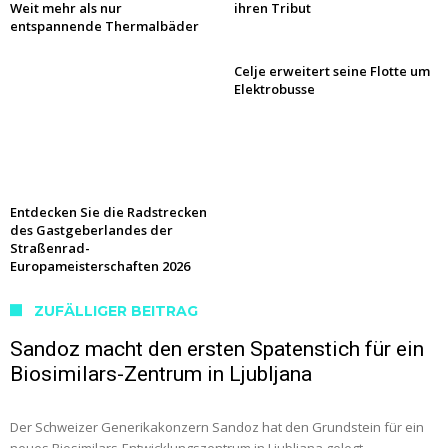
Weit mehr als nur
ihren Tribut
entspannende Thermalbäder
Celje erweitert seine Flotte um
Elektrobusse
Entdecken Sie die Radstrecken
des Gastgeberlandes der
Straßenrad-
Europameisterschaften 2026
ZUFÄLLIGER BEITRAG
Sandoz macht den ersten Spatenstich für ein
Biosimilars-Zentrum in Ljubljana
Der Schweizer Generikakonzern Sandoz hat den Grundstein für ein
neues Biosimilars-Entwicklungszentrum in Ljubljana gelegt. …