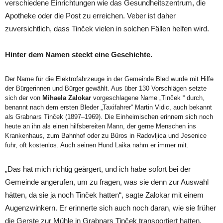
verschiedene Einrichtungen wie das Gesundheitszentrum, die
Apotheke oder die Post zu erreichen. Veber ist daher
zuversichtlich, dass Tinček vielen in solchen Fällen helfen wird.
Hinter dem Namen steckt eine Geschichte.
Der Name für die Elektrofahrzeuge in der Gemeinde Bled wurde mit Hilfe
der Bürgerinnen und Bürger gewählt. Aus über 130 Vorschlägen setzte
sich der von
Mihaela Zalokar
vorgeschlagene Name „Tinček “ durch,
benannt nach dem ersten Bleder „Taxifahrer“ Martin Vidic, auch bekannt
als Grabnars Tinček (1897–1969). Die Einheimischen erinnern sich noch
heute an ihn als einen hilfsbereiten Mann, der gerne Menschen ins
Krankenhaus, zum Bahnhof oder zu Büros in Radovljica und Jesenice
fuhr, oft kostenlos. Auch seinen Hund Laika nahm er immer mit.
„Das hat mich richtig geärgert, und ich habe sofort bei der
Gemeinde angerufen, um zu fragen, was sie denn zur Auswahl
hätten, da sie ja noch Tinček hatten“, sagte Zalokar mit einem
Augenzwinkern. Er erinnerte sich auch noch daran, wie sie früher
die Gerste zur Mühle in Grabnars Tinček transportiert hatten.