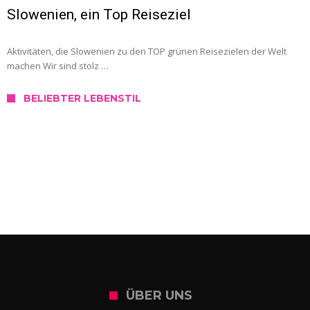
Slowenien, ein Top Reiseziel
Aktivitäten, die Slowenien zu den TOP grünen Reisezielen der Welt
machen Wir sind stolz …
BELIEBTER LEBENSTIL
SERVICE
Wo kann ich mich in Slowenien testen
lassen?
ÜBER UNS