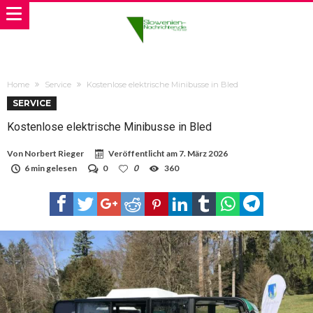
Home
Service
Kostenlose elektrische Minibusse in Bled
SERVICE
Kostenlose elektrische Minibusse in Bled
Von
Norbert Rieger
Veröffentlicht am
7. März 2026
6 min gelesen
0
0
360