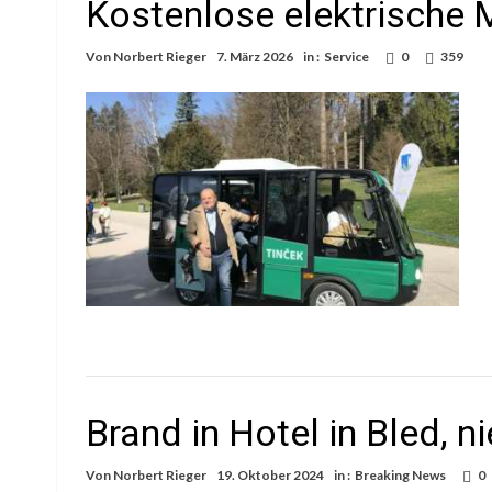
Kostenlose elektrische 
Von
Norbert Rieger
7. März 2026
in :
Service
0
359
Brand in Hotel in Bled, n
Von
Norbert Rieger
19. Oktober 2024
in :
Breaking News
0