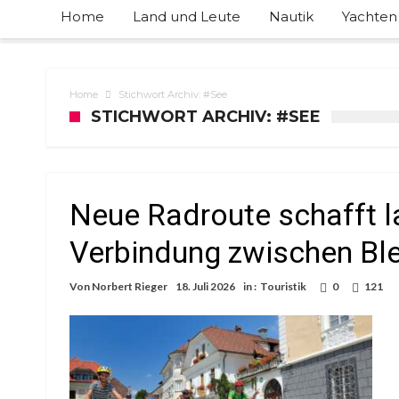
Home
Land und Leute
Nautik
Yachten
Home
Stichwort Archiv: #See
STICHWORT ARCHIV: #SEE
Neue Radroute schafft la
Verbindung zwischen Ble
Von
Norbert Rieger
18. Juli 2026
in :
Touristik
0
121