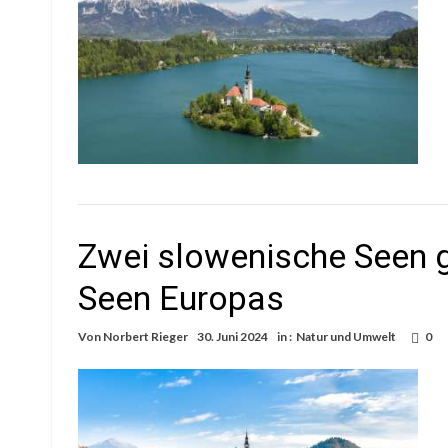
Zwei slowenische Seen 
Seen Europas
Von
Norbert Rieger
30. Juni 2024
in :
Natur und Umwelt
0