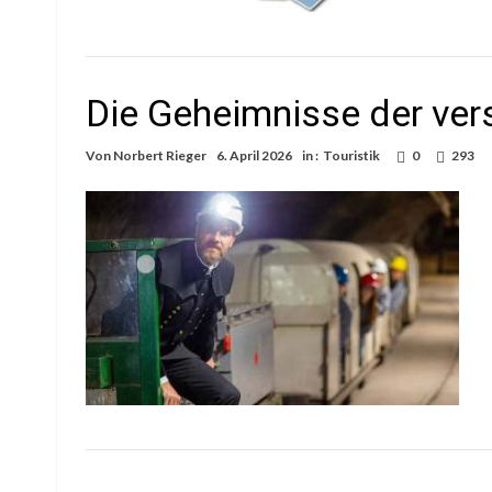
Die Geheimnisse der ver
Von
Norbert Rieger
6. April 2026
in :
Touristik
0
293