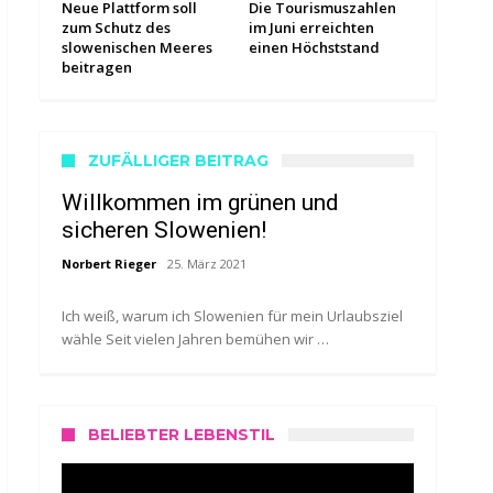
Neue Plattform soll
Die Tourismuszahlen
zum Schutz des
im Juni erreichten
slowenischen Meeres
einen Höchststand
beitragen
ZUFÄLLIGER BEITRAG
Willkommen im grünen und
sicheren Slowenien!
Norbert Rieger
25. März 2021
Ich weiß, warum ich Slowenien für mein Urlaubsziel
wähle Seit vielen Jahren bemühen wir …
BELIEBTER LEBENSTIL