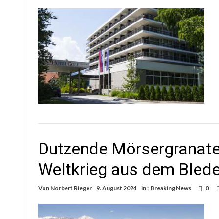
Dutzende Mörsergranat
Weltkrieg aus dem Bled
Von
Norbert Rieger
9. August 2024
in :
Breaking News
0