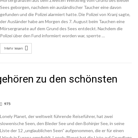
Mörsergranaten aus dem Zweiten Weltkrieg vom Grund des Bleder
Sees geborgen, nachdem ein ausländischer Taucher eine davon
gefunden und die Polizei alarmiert hatte. Die Polizei von Kranj sagte,
der Ausländer habe am Morgen des 7. August beim Tauchen eine
Mörsergranate auf dem Grund des Sees entdeckt. Nachdem die
Polizei über den Fund informiert worden war, sperrte …
Mehr lesen
gehören zu den schönsten
975
Lonely Planet, der weltweit führende Reiseführer, hat zwei
slowenische Seen, den Bleder See und den Bohinjer See, in seine
Liste der 12 „unglaublichen Seen“ aufgenommen, die er für einen
Urlaub in Europa empfiehlt. Lonely Planet hat die Liste auf Grundlage