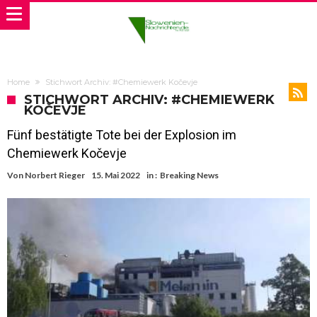
Home
Stichwort Archiv: #Chemiewerk Kočevje
STICHWORT ARCHIV: #CHEMIEWERK
KOČEVJE
Fünf bestätigte Tote bei der Explosion im
Chemiewerk Kočevje
Von
Norbert Rieger
15. Mai 2022
in :
Breaking News