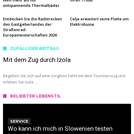
Weit mehr als nur
ihren Tribut
entspannende Thermalbäder
Entdecken Sie die Radstrecken
Celje erweitert seine Flotte um
des Gastgeberlandes der
Elektrobusse
Straßenrad-
Europameisterschaften 2026
ZUFÄLLIGER BEITRAG
Mit dem Zug durch Izola
Begeben Sie sich auf eine sorglose Fahrt mit dem Touristenzug und
erleben Sie Izola …
BELIEBTER LEBENSTIL
SERVICE
Wo kann ich mich in Slowenien testen