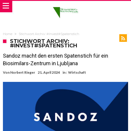
Home
Stichwort Archiv: #Invest#Spatenstich
STICHWORT ARCHIV:
#INVEST#SPATENSTICH
Sandoz macht den ersten Spatenstich für ein
Biosimilars-Zentrum in Ljubljana
Von
Norbert Rieger
21. April 2024
in :
Wirtschaft