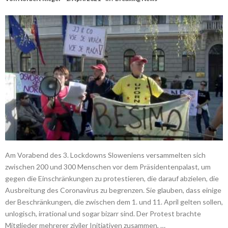
Am Vorabend des 3. Lockdowns Sloweniens versammelten sich
zwischen 200 und 300 Menschen vor dem Präsidentenpalast, um
gegen die Einschränkungen zu protestieren, die darauf abzielen, die
Ausbreitung des Coronavirus zu begrenzen. Sie glauben, dass einige
der Beschränkungen, die zwischen dem 1. und 11. April gelten sollen,
unlogisch, irrational und sogar bizarr sind. Der Protest brachte
Mitglieder mehrerer ziviler Initiativen zusammen, …