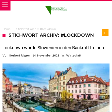
Home
Stichwort Archiv: #Lockdown
STICHWORT ARCHIV: #LOCKDOWN
Lockdown würde Slowenien in den Bankrott treiben
Von
Norbert Rieger
14. November 2021
in :
Wirtschaft