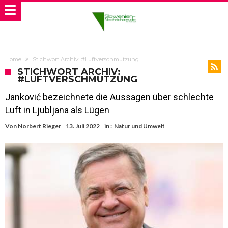
Home
Stichwort Archiv: #Luftverschmutzung
STICHWORT ARCHIV:
#LUFTVERSCHMUTZUNG
Janković bezeichnete die Aussagen über schlechte
Luft in Ljubljana als Lügen
Von
Norbert Rieger
13. Juli 2022
in :
Natur und Umwelt