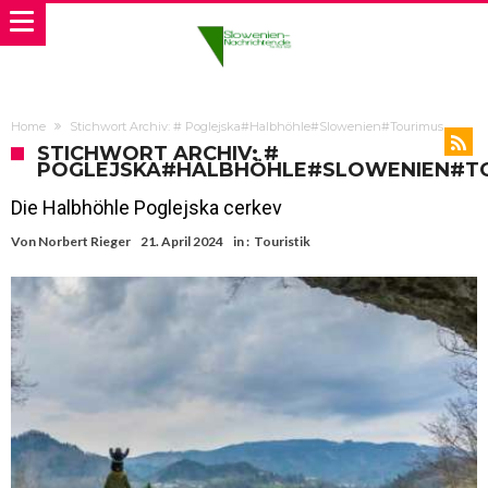
Home
Stichwort Archiv: # Poglejska#Halbhöhle#Slowenien#Tourimus
STICHWORT ARCHIV: #
POGLEJSKA#HALBHÖHLE#SLOWENIEN#T
Die Halbhöhle Poglejska cerkev
Von
Norbert Rieger
21. April 2024
in :
Touristik